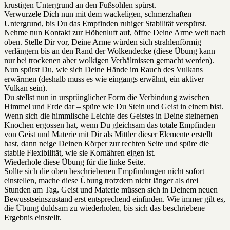
krustigen Untergrund an den Fußsohlen spürst.
Verwurzele Dich nun mit dem wackeligen, schmerzhaften
Untergrund, bis Du das Empfinden ruhiger Stabilität verspürst.
Nehme nun Kontakt zur Höhenluft auf, öffne Deine Arme weit nach
oben. Stelle Dir vor, Deine Arme würden sich strahlenförmig
verlängern bis an den Rand der Wolkendecke (diese Übung kann
nur bei trockenen aber wolkigen Verhältnissen gemacht werden).
Nun spürst Du, wie sich Deine Hände im Rauch des Vulkans
erwärmen (deshalb muss es wie eingangs erwähnt, ein aktiver
Vulkan sein).
Du stellst nun in ursprünglicher Form die Verbindung zwischen
Himmel und Erde dar – spüre wie Du Stein und Geist in einem bist.
Wenn sich die himmlische Leichte des Geistes in Deine steinernen
Knochen ergossen hat, wenn Du gleichsam das totale Empfinden
von Geist und Materie mit Dir als Mittler dieser Elemente erstellt
hast, dann neige Deinen Körper zur rechten Seite und spüre die
stabile Flexibilität, wie sie Kornähren eigen ist.
Wiederhole diese Übung für die linke Seite.
Sollte sich die oben beschriebenen Empfindungen nicht sofort
einstellen, mache diese Übung trotzdem nicht länger als drei
Stunden am Tag. Geist und Materie müssen sich in Deinem neuen
Bewusstseinszustand erst entsprechend einfinden. Wie immer gilt es,
die Übung duldsam zu wiederholen, bis sich das beschriebene
Ergebnis einstellt.