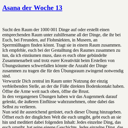
am
Asana
der
Asana der Woche 13
Woche
14
Sucht den Raum der 1000 001 Dinge auf oder erstellt einen
entsprechenden Raum unter zuhilfename all der Dinge, die ihr bei
Euch, bei Freunden, auf Flohmärkten, in Museen, an
Sperrmülltagen finden könnt. Tragt sie in einem Raum zusammen.
Ich empfehle, euch bei der Gestalltung des Raumes zusammen zu
tun, da ich einräumen muss, dass es euch ohne gebündelte
Zusammenarbeit und trotz eurer Kreativität beim Erstellen von
Übungsräumen schwerfallen könnte die Anzahl der Dinge
zusammen zu tragen die für den Übungsraum zwingend notwendig
sind.
Verwurzle Dich zentral im Raum unter Nutzung der einzig
verbleibenden Stelle, an der die Füße direkten Bodenkontakt haben.
Öffne die Arme weit nach oben, öffne die Brust.
In den vergangenen Übungen haben wir das Augenmerk darauf
gelenkt, die äußeren Einflüsse wahrzunehmen, ohne dabei das
Selbst zu verlieren.
Nun seid ihr ausreichend gerüstet, euch dieser Übung hinzugeben.
Öffnet euch der dinglichen Welt die euch umgibt, gebt euch an sie
hin und meditiert dabei folgenden Inhalt: Jedes einzelne Ding, das
euch umgibt, hat seine eigene Geschichte. Jedes einzelne Ding, das