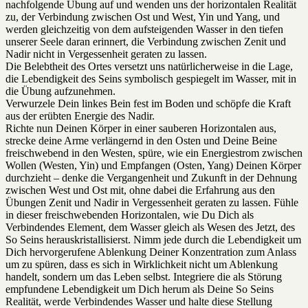
nachfolgende Übung auf und wenden uns der horizontalen Realität
zu, der Verbindung zwischen Ost und West, Yin und Yang, und
werden gleichzeitig von dem aufsteigenden Wasser in den tiefen
unserer Seele daran erinnert, die Verbindung zwischen Zenit und
Nadir nicht in Vergessenheit geraten zu lassen.
Die Belebtheit des Ortes versetzt uns natürlicherweise in die Lage,
die Lebendigkeit des Seins symbolisch gespiegelt im Wasser, mit in
die Übung aufzunehmen.
Verwurzele Dein linkes Bein fest im Boden und schöpfe die Kraft
aus der erübten Energie des Nadir.
Richte nun Deinen Körper in einer sauberen Horizontalen aus,
strecke deine Arme verlängernd in den Osten und Deine Beine
freischwebend in den Westen, spüre, wie ein Energiestrom zwischen
Wollen (Westen, Yin) und Empfangen (Osten, Yang) Deinen Körper
durchzieht – denke die Vergangenheit und Zukunft in der Dehnung
zwischen West und Ost mit, ohne dabei die Erfahrung aus den
Übungen Zenit und Nadir in Vergessenheit geraten zu lassen. Fühle
in dieser freischwebenden Horizontalen, wie Du Dich als
Verbindendes Element, dem Wasser gleich als Wesen des Jetzt, des
So Seins herauskristallisierst. Nimm jede durch die Lebendigkeit um
Dich hervorgerufene Ablenkung Deiner Konzentration zum Anlass
um zu spüren, dass es sich in Wirklichkeit nicht um Ablenkung
handelt, sondern um das Leben selbst. Integriere die als Störung
empfundene Lebendigkeit um Dich herum als Deine So Seins
Realität, werde Verbindendes Wasser und halte diese Stellung