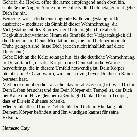
Gehe in die Hocke, öffne die Arme empfangend nach oben hin,
schließe die Augen. Spüre nun wie die Kälte Dich belagert und gebe
Dich ihr hin.
Bemerke, wie sich die eindringende Kälte vielgestaltig in Dir
ausbreitet – meditiere als Sinnbild dieser Wahrnehmung, die
Vielgestaltigkeit des Raumes, der Dich umgibt. (Im Falle der
Tiegkühltruhenvariante: Nimm als Sinnbild der Vielgestaltigkeit all
die Dinge mit in Deine Meditation auf, die um Dich herum in der
Truhe gelagert sind, lasse Dich jedoch nicht inhaltlich auf diese
Dinge ein.)
Gebe Dich an die Kälte solange hin, bis die deutliche Wahrnehmung
in Dir auftaucht, das der Körper ohne Dein zutun die Wärme
hervorbringt, die in diesem Umfeld notwendig ist. Dein Körper
bleibt stabil 37 Grad warm, wie auch zuvor, bevor Du diesen Raum
betreten hast.
Meditiere nun über die Tatsache, das für alles gesorgt ist, was Du für
Dein Leben brauchst und das Dein Körper ein Tempel ist, der Dich
bei Kälte und Hitze gleichermaßen trägt. Danke Deinem Tempel,
dass er Dir ein Zuhause schenkt.
Wiederhole diese Übung täglich, bis Du Dich im Einklang mit
Deinem Körper befindest und Ihn würdigen kannst für seine
Existenz.
Namaste Caty