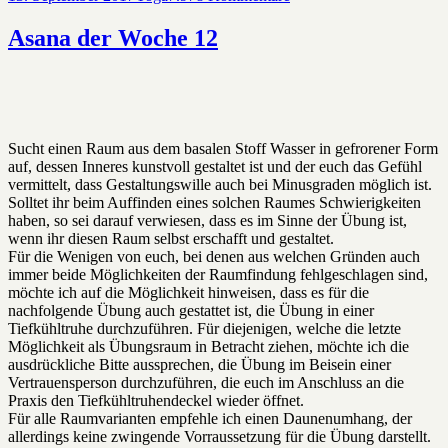
am
Asana
der
Asana der Woche 12
Woche
13
Sucht einen Raum aus dem basalen Stoff Wasser in gefrorener Form
auf, dessen Inneres kunstvoll gestaltet ist und der euch das Gefühl
vermittelt, dass Gestaltungswille auch bei Minusgraden möglich ist.
Solltet ihr beim Auffinden eines solchen Raumes Schwierigkeiten
haben, so sei darauf verwiesen, dass es im Sinne der Übung ist,
wenn ihr diesen Raum selbst erschafft und gestaltet.
Für die Wenigen von euch, bei denen aus welchen Gründen auch
immer beide Möglichkeiten der Raumfindung fehlgeschlagen sind,
möchte ich auf die Möglichkeit hinweisen, dass es für die
nachfolgende Übung auch gestattet ist, die Übung in einer
Tiefkühltruhe durchzuführen. Für diejenigen, welche die letzte
Möglichkeit als Übungsraum in Betracht ziehen, möchte ich die
ausdrückliche Bitte aussprechen, die Übung im Beisein einer
Vertrauensperson durchzuführen, die euch im Anschluss an die
Praxis den Tiefkühltruhendeckel wieder öffnet.
Für alle Raumvarianten empfehle ich einen Daunenumhang, der
allerdings keine zwingende Vorraussetzung für die Übung darstellt.