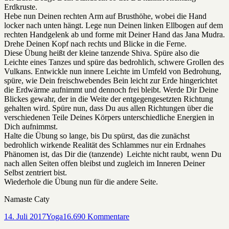
Erdkruste.
Hebe nun Deinen rechten Arm auf Brusthöhe, wobei die Hand
locker nach unten hängt. Lege nun Deinen linken Ellbogen auf dem
rechten Handgelenk ab und forme mit Deiner Hand das Jana Mudra.
Drehe Deinen Kopf nach rechts und Blicke in die Ferne.
Diese Übung heißt der kleine tanzende Shiva. Spüre also die
Leichte eines Tanzes und spüre das bedrohlich, schwere Grollen des
Vulkans. Entwickle nun innere Leichte im Umfeld von Bedrohung,
spüre, wie Dein freischwebendes Bein leicht zur Erde hingerichtet
die Erdwärme aufnimmt und dennoch frei bleibt. Werde Dir Deine
Blickes gewahr, der in die Weite der entgegengesetzten Richtung
gehalten wird. Spüre nun, dass Du aus allen Richtungen über die
verschiedenen Teile Deines Körpers unterschiedliche Energien in
Dich aufnimmst.
Halte die Übung so lange, bis Du spürst, das die zunächst
bedrohlich wirkende Realität des Schlammes nur ein Erdnahes
Phänomen ist, das Dir die (tanzende) Leichte nicht raubt, wenn Du
nach allen Seiten offen bleibst und zugleich im Inneren Deiner
Selbst zentriert bist.
Wiederhole die Übung nun für die andere Seite.
Namaste Caty
Veröffentlicht
Kategorien
zu
14. Juli 2017
Yoga
16.690 Kommentare
am
Asana