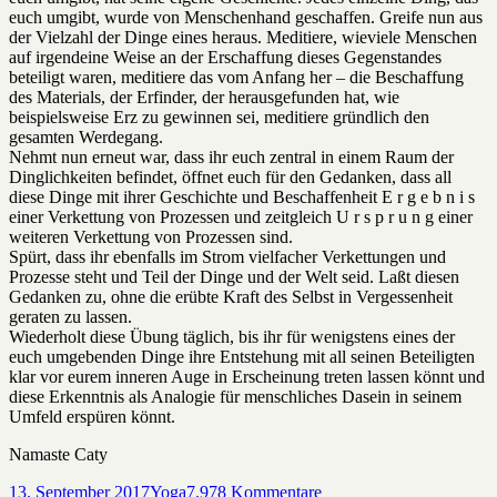
euch umgibt, wurde von Menschenhand geschaffen. Greife nun aus
der Vielzahl der Dinge eines heraus. Meditiere, wieviele Menschen
auf irgendeine Weise an der Erschaffung dieses Gegenstandes
beteiligt waren, meditiere das vom Anfang her – die Beschaffung
des Materials, der Erfinder, der herausgefunden hat, wie
beispielsweise Erz zu gewinnen sei, meditiere gründlich den
gesamten Werdegang.
Nehmt nun erneut war, dass ihr euch zentral in einem Raum der
Dinglichkeiten befindet, öffnet euch für den Gedanken, dass all
diese Dinge mit ihrer Geschichte und Beschaffenheit E r g e b n i s
einer Verkettung von Prozessen und zeitgleich U r s p r u n g einer
weiteren Verkettung von Prozessen sind.
Spürt, dass ihr ebenfalls im Strom vielfacher Verkettungen und
Prozesse steht und Teil der Dinge und der Welt seid. Laßt diesen
Gedanken zu, ohne die erübte Kraft des Selbst in Vergessenheit
geraten zu lassen.
Wiederholt diese Übung täglich, bis ihr für wenigstens eines der
euch umgebenden Dinge ihre Entstehung mit all seinen Beteiligten
klar vor eurem inneren Auge in Erscheinung treten lassen könnt und
diese Erkenntnis als Analogie für menschliches Dasein in seinem
Umfeld erspüren könnt.
Namaste Caty
Veröffentlicht
Kategorien
zu
13. September 2017
Yoga
7.978 Kommentare