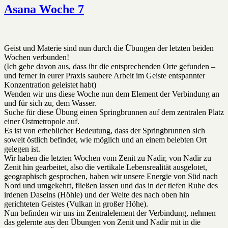
der
Asana Woche 7
Woche
8
Geist und Materie sind nun durch die Übungen der letzten beiden
Wochen verbunden!
(Ich gehe davon aus, dass ihr die entsprechenden Orte gefunden –
und ferner in eurer Praxis saubere Arbeit im Geiste entspannter
Konzentration geleistet habt)
Wenden wir uns diese Woche nun dem Element der Verbindung an
und für sich zu, dem Wasser.
Suche für diese Übung einen Springbrunnen auf dem zentralen Platz
einer Ostmetropole auf.
Es ist von erheblicher Bedeutung, dass der Springbrunnen sich
soweit östlich befindet, wie möglich und an einem belebten Ort
gelegen ist.
Wir haben die letzten Wochen vom Zenit zu Nadir, von Nadir zu
Zenit hin gearbeitet, also die vertikale Lebensrealität ausgelotet,
geographisch gesprochen, haben wir unsere Energie von Süd nach
Nord und umgekehrt, fließen lassen und das in der tiefen Ruhe des
irdenen Daseins (Höhle) und der Weite des nach oben hin
gerichteten Geistes (Vulkan in großer Höhe).
Nun befinden wir uns im Zentralelement der Verbindung, nehmen
das gelernte aus den Übungen von Zenit und Nadir mit in die