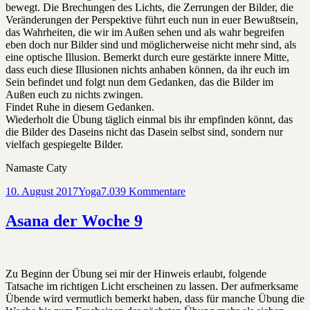
bewegt. Die Brechungen des Lichts, die Zerrungen der Bilder, die
Veränderungen der Perspektive führt euch nun in euer Bewußtsein,
das Wahrheiten, die wir im Außen sehen und als wahr begreifen
eben doch nur Bilder sind und möglicherweise nicht mehr sind, als
eine optische Illusion. Bemerkt durch eure gestärkte innere Mitte,
dass euch diese Illusionen nichts anhaben können, da ihr euch im
Sein befindet und folgt nun dem Gedanken, das die Bilder im
Außen euch zu nichts zwingen.
Findet Ruhe in diesem Gedanken.
Wiederholt die Übung täglich einmal bis ihr empfinden könnt, das
die Bilder des Daseins nicht das Dasein selbst sind, sondern nur
vielfach gespiegelte Bilder.
Namaste Caty
Veröffentlicht
Kategorien
zu
10. August 2017
Yoga
7.039 Kommentare
am
Asana
der
Asana der Woche 9
Woche
10
Zu Beginn der Übung sei mir der Hinweis erlaubt, folgende
Tatsache im richtigen Licht erscheinen zu lassen. Der aufmerksame
Übende wird vermutlich bemerkt haben, dass für manche Übung die