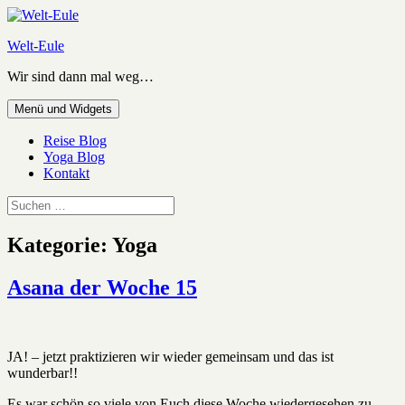
Zum
Inhalt
Welt-Eule
springen
Wir sind dann mal weg…
Menü und Widgets
Reise Blog
Yoga Blog
Kontakt
Suchen
nach:
Kategorie:
Yoga
Asana der Woche 15
JA! – jetzt praktizieren wir wieder gemeinsam und das ist
wunderbar!!
Es war schön so viele von Euch diese Woche wiedergesehen zu