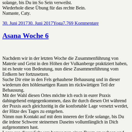
solange, bis Du im So Sein verweilst.
Wiederhole diese Übung für das rechte Bein.
Namaste, Caty.
Veröffentlicht
Kategorien
zu
30. Juni 2017
30. Juni 2017
Yoga
7.769 Kommentare
am
Asana
Woche
Asana Woche 6
7
Nachdem wir in der letzten Woche die Zusammenführung von
Materie und Geist in den Höhen der Vulkanberge praktiziert haben,
ist es heute von Bedeutung, nun diese Zusammenführung vom
Erdkern her fortzusetzen.
Suche Dir eine in den Fels gehauhene Behausung und in dieser
wiederum den höhlenartigen Raum im rückwärtigen Teil der
Behausung.
Mit der Wahl diesen Ortes möchte ich euch in eurer Praxis
dahingehend entgegenkommen, dass ihr durch diesen Ort während
der Praxis auch gleichzeitig in die konfortable Lage versetzt werdet,
der Hitze des Tages zu entgehen.
Nimm nun Kontakt auf mit dem inneren der Erde solange, bis Du
die irdene Schwere steinernen Daseins vollumfänglich in Dich
aufgenommen hast.