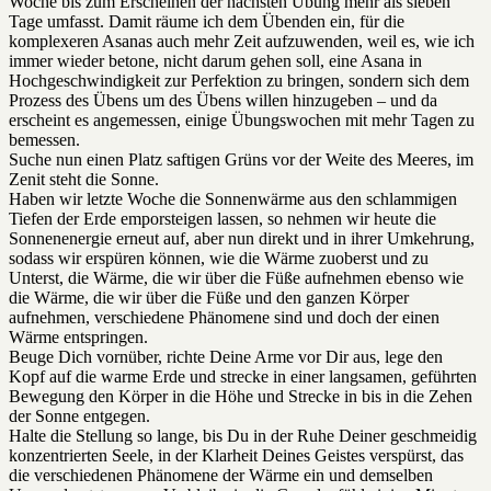
Woche bis zum Erscheinen der nächsten Übung mehr als sieben
Tage umfasst. Damit räume ich dem Übenden ein, für die
komplexeren Asanas auch mehr Zeit aufzuwenden, weil es, wie ich
immer wieder betone, nicht darum gehen soll, eine Asana in
Hochgeschwindigkeit zur Perfektion zu bringen, sondern sich dem
Prozess des Übens um des Übens willen hinzugeben – und da
erscheint es angemessen, einige Übungswochen mit mehr Tagen zu
bemessen.
Suche nun einen Platz saftigen Grüns vor der Weite des Meeres, im
Zenit steht die Sonne.
Haben wir letzte Woche die Sonnenwärme aus den schlammigen
Tiefen der Erde emporsteigen lassen, so nehmen wir heute die
Sonnenenergie erneut auf, aber nun direkt und in ihrer Umkehrung,
sodass wir erspüren können, wie die Wärme zuoberst und zu
Unterst, die Wärme, die wir über die Füße aufnehmen ebenso wie
die Wärme, die wir über die Füße und den ganzen Körper
aufnehmen, verschiedene Phänomene sind und doch der einen
Wärme entspringen.
Beuge Dich vornüber, richte Deine Arme vor Dir aus, lege den
Kopf auf die warme Erde und strecke in einer langsamen, geführten
Bewegung den Körper in die Höhe und Strecke in bis in die Zehen
der Sonne entgegen.
Halte die Stellung so lange, bis Du in der Ruhe Deiner geschmeidig
konzentrierten Seele, in der Klarheit Deines Geistes verspürst, das
die verschiedenen Phänomene der Wärme ein und demselben