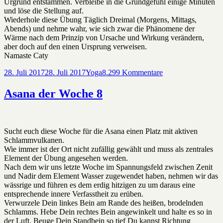
Urgrund entstammen. Verbleibe in die Grundgefühl einige Minuten
und löse die Stellung auf.
Wiederhole diese Übung Täglich Dreimal (Morgens, Mittags,
Abends) und nehme wahr, wie sich zwar die Phänomene der
Wärme nach dem Prinzip von Ursache und Wirkung verändern,
aber doch auf den einen Ursprung verweisen.
Namaste Caty
Veröffentlicht
Kategorien
zu
28. Juli 2017
28. Juli 2017
Yoga
8.299 Kommentare
am
Asana
der
Asana der Woche 8
Woche
9
Sucht euch diese Woche für die Asana einen Platz mit aktiven
Schlammvulkanen.
Wie immer ist der Ort nicht zufällig gewählt und muss als zentrales
Element der Übung angesehen werden.
Nach dem wir uns letzte Woche im Spannungsfeld zwischen Zenit
und Nadir dem Element Wasser zugewendet haben, nehmen wir das
wässrige und führen es dem erdig hitzigen zu um daraus eine
entsprechende innere Verfasstheit zu erüben.
Verwurzele Dein linkes Bein am Rande des heißen, brodelnden
Schlamms. Hebe Dein rechtes Bein angewinkelt und halte es so in
der Luft. Beuge Dein Standbein so tief Du kannst Richtung