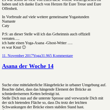
haben und ich danke Euch von Herzen für Eure Treue und Eure
Offenheit.
In Vorfreude auf viele weitere gemeinsame Yogastunden
Namaste
Caty
P:S: an dieser Stelle will ich das Geheimnis auch offiziell
verraten….
ich hatte einen Yoga-Asana -Ghost-Writer ….
es war Knut 🙂
Veröffentlicht
Kategorien
zu
11. November 2017
Yoga
31.965 Kommentare
am
Asana
der
Asana der Woche 14
Woche
15
Suche eine mittelalterliche Hängebrücke in urbaner Umgebung auf.
Beachte dabei, dass das hängende Element der Brücke an
schmiedeeisernen Ketten befestigt ist.
Stelle Dich nun auf die unterste Sprosse und verwurzele Dich mit
der sich bietenden Fläche so, dass Du trotz der leichten
Schwankungen der Brücke einen stabilen Stand hast.