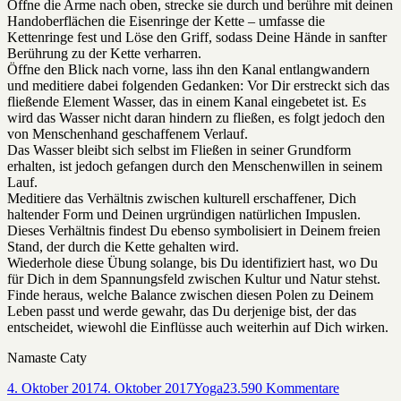
Öffne die Arme nach oben, strecke sie durch und berühre mit deinen
Handoberflächen die Eisenringe der Kette – umfasse die
Kettenringe fest und Löse den Griff, sodass Deine Hände in sanfter
Berührung zu der Kette verharren.
Öffne den Blick nach vorne, lass ihn den Kanal entlangwandern
und meditiere dabei folgenden Gedanken: Vor Dir erstreckt sich das
fließende Element Wasser, das in einem Kanal eingebetet ist. Es
wird das Wasser nicht daran hindern zu fließen, es folgt jedoch den
von Menschenhand geschaffenem Verlauf.
Das Wasser bleibt sich selbst im Fließen in seiner Grundform
erhalten, ist jedoch gefangen durch den Menschenwillen in seinem
Lauf.
Meditiere das Verhältnis zwischen kulturell erschaffener, Dich
haltender Form und Deinen urgründigen natürlichen Impuslen.
Dieses Verhältnis findest Du ebenso symbolisiert in Deinem freien
Stand, der durch die Kette gehalten wird.
Wiederhole diese Übung solange, bis Du identifiziert hast, wo Du
für Dich in dem Spannungsfeld zwischen Kultur und Natur stehst.
Finde heraus, welche Balance zwischen diesen Polen zu Deinem
Leben passt und werde gewahr, das Du derjenige bist, der das
entscheidet, wiewohl die Einflüsse auch weiterhin auf Dich wirken.
Namaste Caty
Veröffentlicht
Kategorien
zu
4. Oktober 2017
4. Oktober 2017
Yoga
23.590 Kommentare