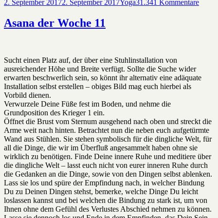
Veröffentlicht
Kategorien
zu
2. September 2017
2. September 2017
Yoga
31.341 Kommentare
am
Asana
der
Asana der Woche 11
Woch
12
Sucht einen Platz auf, der über eine Stuhlinstallation von
ausreichender Höhe und Breite verfügt. Sollte die Suche wider
erwarten beschwerlich sein, so könnt ihr alternativ eine adäquate
Installation selbst erstellen – obiges Bild mag euch hierbei als
Vorbild dienen.
Verwurzele Deine Füße fest im Boden, und nehme die
Grundposition des Krieger 1 ein.
Öffnet die Brust vom Sternum ausgehend nach oben und streckt die
Arme weit nach hinten. Betrachtet nun die neben euch aufgetürmte
Wand aus Stühlen. Sie stehen symbolisch für die dingliche Welt, für
all die Dinge, die wir im Überfluß angesammelt haben ohne sie
wirklich zu benötigen. Finde Deine innere Ruhe und meditiere über
die dingliche Welt – lasst euch nicht von eurer inneren Ruhe durch
die Gedanken an die Dinge, sowie von den Dingen selbst ablenken.
Lass sie los und spüre der Empfindung nach, in welcher Bindung
Du zu Deinen Dingen stehst, bemerke, welche Dinge Du leicht
loslassen kannst und bei welchen die Bindung zu stark ist, um von
Ihnen ohne dem Gefühl des Verlustes Abschied nehmen zu können.
Lasse sie dennoch los und Ende in dem Empfinden, das Dein Sein