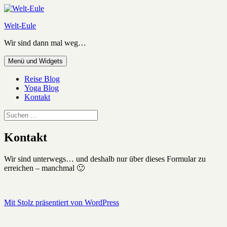
Zum
Inhalt
Welt-Eule
springen
Wir sind dann mal weg…
Menü und Widgets
Reise Blog
Yoga Blog
Kontakt
Suchen
nach:
Kontakt
Wir sind unterwegs… und deshalb nur über dieses Formular zu
erreichen – manchmal 🙂
Mit Stolz präsentiert von WordPress