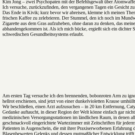
Kim Jong – zwei Psychopaten mit der Befehlsgewalt über Atomwaffen 
Ich versuche, zurückzufinden, den vergangenen Tagen ein Gesicht zu 
Das Ende in Kivik; kurz bevor wir abreisen, klemme ich meinen Ther
frischen Kaffee zu zelebrieren. Der Stummel, den ich noch im Mundw
Zigarette aus dem Gras aufzuheben, ohne daran zu denken, das meinem
abhandengekommen ist. Als ich mich bücke, ergießt sich ein dichter
schwedischen Gesundheitssystems erlaubt.
Am ersten Tag versuche ich den brennenden, bobonroten Arm zu ignor
hellrot erschienen, sind jetzt von einer dunkelvioletten Krause umhüllt .
Wir beschließen, einen Arzt aufzusuchen – in 20 km Entfernung, Caty f
Gedanke auftaucht, in dieser Region der Welt könne einfach gar nicht
medizinischen Versorgungsstationen im ländlichen Raum, in denen all
geschmackvoll eingerichtete Wartezimmer mit Zeitschriften für jeder
Patienten in Augenschein, die mit ihrer Praxiserworbenen Erfahrung 
Blasenbewerten Gelenks und dessen mutmaßlicher Entwicklung trifft g