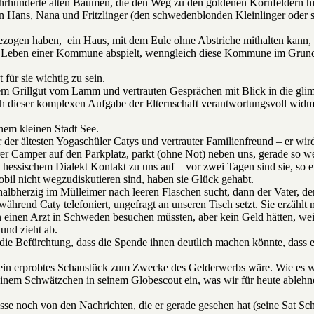
rhunderte alten Bäumen, die den Weg zu den goldenen Kornfeldern hin a
 Hans, Nana und Fritzlinger (den schwedenblonden Kleinlinger oder sc
ezogen haben, ein Haus, mit dem Eule ohne Abstriche mithalten kann
s Leben einer Kommune abspielt, wenngleich diese Kommune im Grunde ei
für sie wichtig zu sein.
edlem Grillgut vom Lamm und vertrauten Gesprächen mit Blick in die g
ich dieser komplexen Aufgabe der Elternschaft verantwortungsvoll widm
inem kleinen Stadt See.
der ältesten Yogaschüler Catys und vertrauter Familienfreund – er wird
r Camper auf den Parkplatz, parkt (ohne Not) neben uns, gerade so weit
hessischem Dialekt Kontakt zu uns auf – vor zwei Tagen sind sie, so e
il nicht wegzudiskutieren sind, haben sie Glück gehabt.
 halbherzig im Mülleimer nach leeren Flaschen sucht, dann der Vater, de
rend Caty telefoniert, ungefragt an unseren Tisch setzt. Sie erzählt mi
einen Arzt in Schweden besuchen müssten, aber kein Geld hätten, weil d
 und zieht ab.
hat die Befürchtung, dass die Spende ihnen deutlich machen könnte, dass 
 ein erprobtes Schaustück zum Zwecke des Gelderwerbs wäre. Wie es wir
einem Schwätzchen in seinem Globescout ein, was wir für heute ablehne
se noch von den Nachrichten, die er gerade gesehen hat (seine Sat Sch