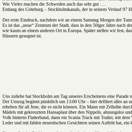
Wie Vieles machen die Schweden auch das sehr gut . . .
Entlang des Göteburg – Stockholmkanals, der in seinem Verlauf 97 
Der erste Eindruck, nachdem wir an einem Samstag Morgen der Tunnel
Es ist das „neue“ Zentrum der Stadt, dass in den 50iger Jahre nach de
wie kaum an einem anderen Ort in Europa. Später stellen wir fest, da
Häusern gesegnet ist.
Uns zuliebe hat Stockholm am Tag unseres Erscheinens eine Parade nam
Der Umzug beginnt pünktlich um 13:00 Uhr – hier defiliert alles an 
erheben für all Jene, die es nicht können. Ein Mann mit Zellulite du
Mädels mit gekreuztem Hansaplast über den Nippeln, ahnungslos und 
Volk hinterm Flatterband, dann ein Scania Truck mit Trailer, mit dem 
Leder und mit fahlen neurotischen Gesichtern seinen Auftritt hat, ein