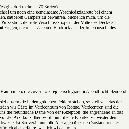
s gibt dort mehr als 70 Sorten).
Achsel um noch eine gemeinsame Abschiedszigarette bei einem
chen, sauberen Campers zu bewahren, bücke ich mich, um die
Putzaktion, der rote Verschlussknopf in der Mitte des Deckels
t Folgen, die uns u.A. einen Eindruck aus der Innenansicht des
Hautpartien, die zuvor trotz regnerisch grauem Abendblicht blendend
lzhäusern die in den goldenen Feldern stehen, so idyllisch, das der
werden wir Gäste im Vardcentrum von Rottne. Vardcentren sind die
 uns die freundliche Dame von der Rezeption, die angrenzend an das
evor der Arzt konsultiert wird, nimmt eine Krankenschwester den
schwester ist Souverän und alle Aussagen über den Zustand meines
ür ich alles erfahre, was ich wissen muss.