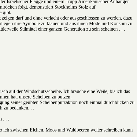
nter Israelischer Flagge und einem Trupp Amerikanischer Anhänger
iröcken folgt, demonstriert Stockholms Stolz auf
 gibt.
t zeigen darf und ohne verlacht oder ausgeschlossen zu werden, dazu
m Anliegen ihre Symbole zu klauen und aus ihnen Mode und Konsum zu
tlerweile Stilmittel einer ganzen Generation zu sein scheinen . . .
ch auf der Windschutzscheibe. Ich brauche eine Weile, bis ich das
onnen hat, unsere Scheiben zu putzen.
digung seiner geübten Scheibenputzaktion noch einmal durchblicken zu
h zu bedanken. . .
. . .
 wo ich zwischen Elchen, Moos und Waldbeeren weiter schreiben kann