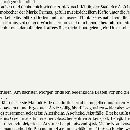
mögen sich nicht . . .
geben und denke mich wieder zurück nach Kivik, der Stadt der Äpfel (e
mobecher der Marke Primus, gefüllt mit siedeheißem Kaffe unter die 
inkel hatte, fällt zu Boden und um unseren Nimbus des naturfreundli
 Primus seit einigen Wochen, verursacht durch eine überambitionierte 
 Strahl noch dampfenden Kaffees über mein Handgelenk, ein Umstand mi
ieren. Am nächsten Morgen finde ich bedenkliche Blasen vor und die 
 . .
ährt das erste Mal mit Eule uns dorthin, vorbei an gelben und roten Ho
s passieren und Ergo auch Ärzte völlig überflüssig wären – hier also 
es zusammen gelegt ist: Altersheim, Apotheke, Akutfälle. Erst begrüßt
manns Geschmack hinter einer Glasscheibe ihren Arbeitsplatz belegt. B
darüber befindet, ob ein Arzt überhaupt notwendig ist. Meine Kranken
enau so ein. Die Behandlung/Beratung schlägt mit 10.-€ zu buche, wof