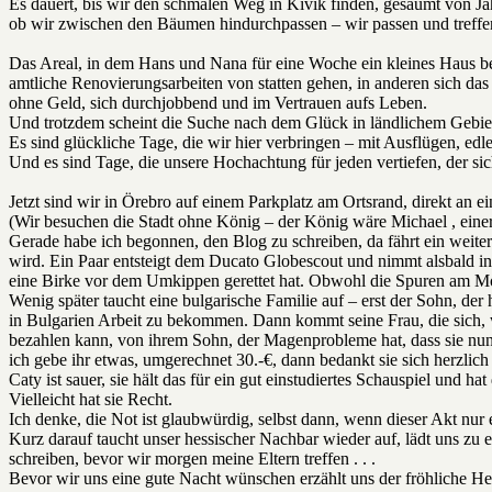
Es dauert, bis wir den schmalen Weg in Kivik finden, gesäumt von Jah
ob wir zwischen den Bäumen hindurchpassen – wir passen und treffen
Das Areal, in dem Hans und Nana für eine Woche ein kleines Haus b
amtliche Renovierungsarbeiten von statten gehen, in anderen sich da
ohne Geld, sich durchjobbend und im Vertrauen aufs Leben.
Und trotzdem scheint die Suche nach dem Glück in ländlichem Gebiet 
Es sind glückliche Tage, die wir hier verbringen – mit Ausflügen, 
Und es sind Tage, die unsere Hochachtung für jeden vertiefen, der s
Jetzt sind wir in Örebro auf einem Parkplatz am Ortsrand, direkt an e
(Wir besuchen die Stadt ohne König – der König wäre Michael , einer 
Gerade habe ich begonnen, den Blog zu schreiben, da fährt ein weitere
wird. Ein Paar entsteigt dem Ducato Globescout und nimmt alsbald in 
eine Birke vor dem Umkippen gerettet hat. Obwohl die Spuren am Mob
Wenig später taucht eine bulgarische Familie auf – erst der Sohn, der
in Bulgarien Arbeit zu bekommen. Dann kommt seine Frau, die sich, wäh
bezahlen kann, von ihrem Sohn, der Magenprobleme hat, dass sie nun 
ich gebe ihr etwas, umgerechnet 30.-€, dann bedankt sie sich herzlich
Caty ist sauer, sie hält das für ein gut einstudiertes Schauspiel und 
Vielleicht hat sie Recht.
Ich denke, die Not ist glaubwürdig, selbst dann, wenn dieser Akt nur
Kurz darauf taucht unser hessischer Nachbar wieder auf, lädt uns zu 
schreiben, bevor wir morgen meine Eltern treffen . . .
Bevor wir uns eine gute Nacht wünschen erzählt uns der fröhliche Hes