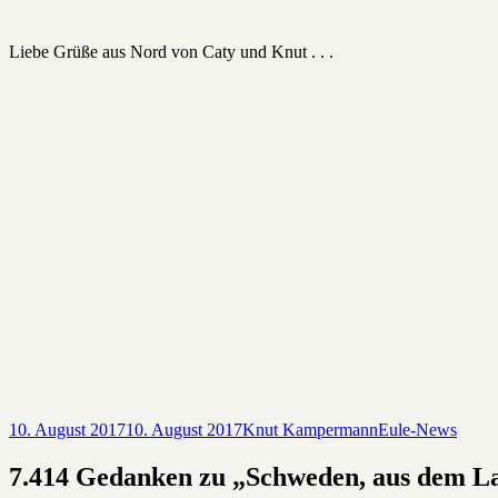
Liebe Grüße aus Nord von Caty und Knut . . .
Veröffentlicht
Autor
Kategorien
10. August 2017
10. August 2017
Knut Kampermann
Eule-News
am
7.414 Gedanken zu „Schweden, aus dem L