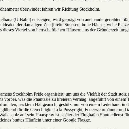
Höhenmeter überwindet fahren wir Richtung Stockholm.
bana (U-Bahn) entsteigen, wird geprägt von aneinandergereihten 50iger
n idealen der damaligen Zeit (breite Strassen, hohe Häuser, weite Plätze
ss dieses Viertel von herrschaftlichen Häusern aus der Gründerzeit umg
ens Stockholm Pride organisiert, um uns die Vielfalt der Stadt stolz 
uns vorbei, was die Phantasie zu kreieren vermag, angeführt von einem
rchfurchten, nacktem Hängearsch, gestützt nur von einem Lederband in d
glühend für die Gerechtigkeit a la Pussyright, Feuerwehrmänner und t
Walla stolz auf sein Haarspray ist, später der Flughafen Shuttledienst
 kleines buntes Häuflein unter einer Google Flagge.