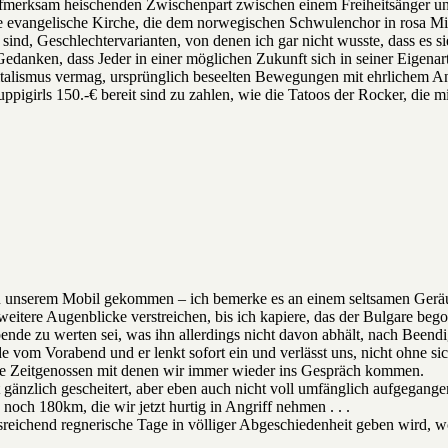
 aufmerksam heischenden Zwischenpart zwischen einem Freiheitsänger u
e evangelische Kirche, die dem norwegischen Schwulenchor in rosa Min
sind, Geschlechtervarianten, von denen ich gar nicht wusste, dass es sie
Gedanken, dass Jeder in einer möglichen Zukunft sich in seiner Eigenar
Kapitalismus vermag, ursprünglich beseelten Bewegungen mit ehrliche
ppigirls 150.-€ bereit sind zu zahlen, wie die Tatoos der Rocker, die mit
zu unserem Mobil gekommen – ich bemerke es an einem seltsamen Geräus
weitere Augenblicke verstreichen, bis ich kapiere, das der Bulgare beg
pende zu werten sei, was ihn allerdings nicht davon abhält, nach Been
de vom Vorabend und er lenkt sofort ein und verlässt uns, nicht ohne sic
le Zeitgenossen mit denen wir immer wieder ins Gespräch kommen.
änzlich gescheitert, aber eben auch nicht voll umfänglich aufgegangen 
 noch 180km, die wir jetzt hurtig in Angriff nehmen . . .
usreichend regnerische Tage in völliger Abgeschiedenheit geben wird,