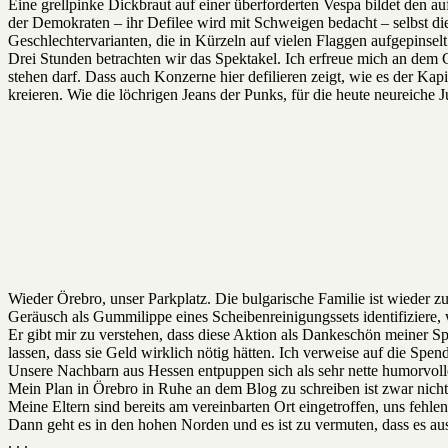
Eine grellpinke Dickbraut auf einer überforderten Vespa bildet den
der Demokraten – ihr Defilee wird mit Schweigen bedacht – selbst di
Geschlechtervarianten, die in Kürzeln auf vielen Flaggen aufgepinselt 
Drei Stunden betrachten wir das Spektakel. Ich erfreue mich an dem 
stehen darf. Dass auch Konzerne hier defilieren zeigt, wie es der 
kreieren. Wie die löchrigen Jeans der Punks, für die heute neureiche Ju
Wieder Örebro, unser Parkplatz. Die bulgarische Familie ist wieder 
Geräusch als Gummilippe eines Scheibenreinigungssets identifiziere, 
Er gibt mir zu verstehen, dass diese Aktion als Dankeschön meiner S
lassen, dass sie Geld wirklich nötig hätten. Ich verweise auf die Spen
Unsere Nachbarn aus Hessen entpuppen sich als sehr nette humorvol
Mein Plan in Örebro in Ruhe an dem Blog zu schreiben ist zwar nicht g
Meine Eltern sind bereits am vereinbarten Ort eingetroffen, uns fehlen
Dann geht es in den hohen Norden und es ist zu vermuten, dass es a
. . .