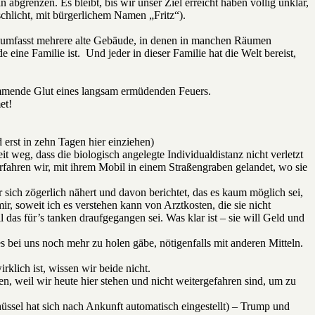
bgrenzen. Es bleibt, bis wir unser Ziel erreicht haben völlig unklar,
hlicht, mit bürgerlichem Namen „Fritz“).
, umfasst mehrere alte Gebäude, in denen in manchen Räumen
ne Familie ist. Und jeder in dieser Familie hat die Welt bereist,
limmende Glut eines langsam ermüdenden Feuers.
et!
 erst in zehn Tagen hier einziehen)
 weg, dass die biologisch angelegte Individualdistanz nicht verletzt
rfahren wir, mit ihrem Mobil in einem Straßengraben gelandet, wo sie
r sich zögerlich nähert und davon berichtet, das es kaum möglich sei,
r, soweit ich es verstehen kann von Arztkosten, die sie nicht
as für’s tanken draufgegangen sei. Was klar ist – sie will Geld und
es bei uns noch mehr zu holen gäbe, nötigenfalls mit anderen Mitteln.
klich ist, wissen wir beide nicht.
n, weil wir heute hier stehen und nicht weitergefahren sind, um zu
üssel hat sich nach Ankunft automatisch eingestellt) – Trump und