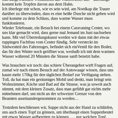
kommt kein Tropfen davon aus dem Hahn.
Ich überlege mir schon, wie es sein wird, am Nordkap die Trauer
darüber zu überwinden, dass es eine heiße Dusche nicht geben wird
und komme zu dem Schluss, dass warme Wasser muss
funktionieren.
Wieder Telefonate, ein Besuch bei einem Caravaning Center, wo
uns klar gemacht wird, dass gerne mal Jemand im Juni nachsehen
kann. Mit viel Überredungskunst werden wir dann mit der etwas
ruppingen Fachfrau vom Center fündig. Sehr versteckt im
Südwestteil des Fahrzeuges, befindet sich einVentil für den Boiler,
das für den Winter noch geöffnet war, weshalb ich mit dem warmen
Wasser während 20 Minuten die Strasse sanft benetzt habe.
Was brauchen wir noch: das schiere Überangebot wirft Fragen auf,
zumal wir nach einem Besuch auf der Autowaage wissen, dass uns
kaum mehr 170kg für den täglichen Bedarf zur Verfügung stehen.
Toll, da hat man ein geräumiges Mobil und denkt, man bringt sein
Wohnzimmer, Küche und Bad auf die Strasse, was ja soweit auch
stimmt, mit dem kleinen Zusatz, dass man gefühlt gar nichts mehr
mitnehmen darf, um nicht an der schweizer Grenze von den
Beamten auseinandergenommen zu werden…
Trotzdem beschliessen wir, Suppe nicht aus der Hand zu schlürfen,
uns auch einen Topf zu gönnen, um überhaupt einen Suppenbeutel
mit etwas Wasser aufbereiten zu können . . . nur welchen Topf,