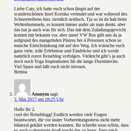
Liebe Caty, ich hatte euch schon längst auf der
wunderschönen Insel Korsika vermutet und war während des
Schneetreibens hier, ziemlich neidisch. Tja so ist da halt beim
Weltenbummeln, es kommt immer ander als man denkt, aber
das hat ja auch was für sich. Das mit dem Zuladungsgewicht
kommt mir bekannt vor, aber unser VW Bus gibt uns da ja
aufgrund des mangelnden Platzes bei 4 Personen schon so
manche Einschränkung mit auf den Weg. Ich wünsche euch
ganz viele, tolle Erlebnisse und Eindrücke und ich werde
natürlich euren Reiseblog verfolgen. Vielleicht gibt’s ja auch
doch noch Yoga Inspirationen für die lange Durststrecke.
Viel Spass und laßt euch nicht stressen.
Bettina
Anonym
sagt:
3. Mai 2017 um 18:25 Uhr
Hallo Ihr 2,
cool der Reiseblogg! Endlich werden viele Fragen
beantwortet, die vor lauter Vorbereitungsstress nicht mehr
bilateral geklärt werden konnten. Ihr schreibt sooo schön, dass
es auch wahnsinnig Spaß macht das zu lesen. Freu mich