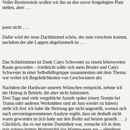
Voller Besitzerstolz wollen wir ihn an den zuvor festgelegten Platz
stellen, aber . . .
passt nicht . . .
Dafür wird der neue Dachhimmel schön, der zum vorschein kommt,
nachdem der alte Lappen abgefummelt ist . . .
Das Schlafzimmer ist Dank Catys Schwester zu einem lebenwerten
Raum geworden – (vielleicht sollte sich mein Bruder und Catys
Schwester in einer Selbsthilfegruppe zusammentun mit dem Thema:
wie wehre ich Begehrlichkeiten von Geschwistern ab)
Nachdem die Hardware unseren Wünschen entspricht, nehme ich
die Heizug in Betrieb, die aber nicht fuktioniert.
Drei Tage und viele vergebliche Anrufe später (einen Termin bei
Truma oder anderen Werkstätten sind ab Juni wieder zu haben)
stelle ich fest: ich habe die Heizung gar nicht angestellt, woraus sich
nach unvoreingenommener Analyse ergibt, dass sie deshalb nicht
warm geworden ist (ich hatte nur den Boiler auf heizen gestellt . . . )
Glücklich, das es nur meine Dummheit war, versuche ich in dem
nun aufgewärmten Wohnmobil das Warmwasser aus – allerdings