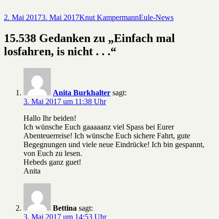
Veröffentlicht
Autor
Kategorien
2. Mai 2017
3. Mai 2017
Knut Kampermann
Eule-News
am
15.538 Gedanken zu „Einfach mal
losfahren, is nicht . . .“
Anita Burkhalter
sagt:
3. Mai 2017 um 11:38 Uhr
Hallo Ihr beiden!
Ich wünsche Euch gaaaaanz viel Spass bei Eurer
Abenteuerreise! Ich wünsche Euch sichere Fahrt, gute
Begegnungen und viele neue Eindrücke! Ich bin gespannt,
von Euch zu lesen.
Hebeds ganz guet!
Anita
Bettina
sagt:
3. Mai 2017 um 14:53 Uhr